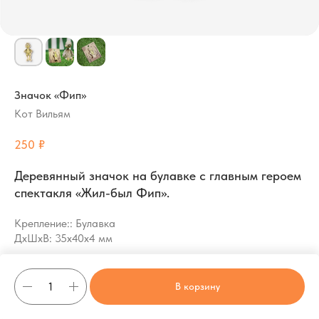
Значок «Фип»
Кот Вильям
₽
250
Деревянный значок на булавке с главным героем
спектакля «Жил-был Фип».
Крепление:: Булавка
ДxШxВ: 35x40x4 мм
В корзину