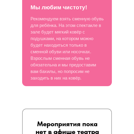
Мы любим чистоту!
Рекомендуем взять сменную обувь
для ребёнка. На этом спектакле в
зале будет мягкий ковёр с
подушками, на котором можно
будет находиться только в
сменной обуви или носочках.
Взрослым сменная обувь не
обязательна и мы предоставим
вам бахилы, но попросим не
заходить в них на ковёр.
Мероприятия пока
нет в афише театра