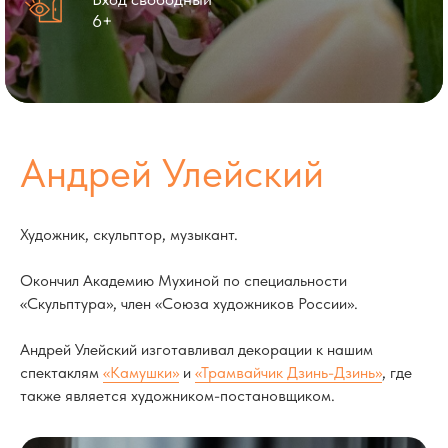
6+
Андрей Улейский
Художник, скульптор, музыкант.
Окончил Академию Мухиной по специальности
«Скульптура», член «Союза художников России».
Андрей Улейский изготавливал декорации к нашим
спектаклям
«Камушки»
и
«Трамвайчик Дзинь-Дзинь»
, где
также является художником-постановщиком.