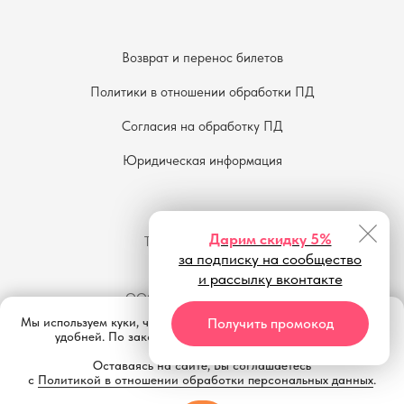
Возврат и перенос билетов
Политики в отношении обработки ПД
Согласия на обработку ПД
Юридическая информация
(c) 2016—2026
Дарим скидку 5%
Театр «Кот Вильям»
за подписку на сообщество
10-й сезон
и рассылку вконтакте
ООО "Радость детства +"
АНО "Театр "Кот Вильям""
Получить промокод
Мы используем куки, чтобы сайт работал быстро и становился
ИП Морозова Е. В.
удобней. По закону обязаны об этом предупредить.
Оставаясь на сайте, Вы соглашаетесь
с
Политикой в отношении обработки персональных данных
.