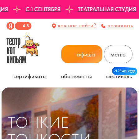
С 1 СЕНТЯБРЯ
ТЕАТРАЛЬНАЯ СТУДИЯ
как нас найти?
позвонить
4.8
афиша
меню
21-23 АВГУСТА
сертификаты
абонементы
фестиваль
ТОНКИЕ