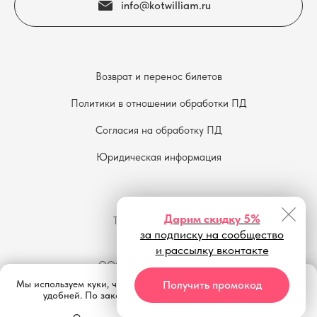
info@kotwilliam.ru
Возврат и перенос билетов
Политики в отношении обработки ПД
Согласия на обработку ПД
Юридическая информация
(c) 2016—2026
Дарим скидку 5%
Театр «Кот Вильям»
за подписку на сообщество
10-й сезон
и рассылку вконтакте
ООО "Радость детства +"
АНО "Театр "Кот Вильям""
Получить промокод
Мы используем куки, чтобы сайт работал быстро и становился
ИП Морозова Е. В.
удобней. По закону обязаны об этом предупредить.